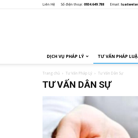
Liên Hệ
Số điện thoại:
0934.649.788
Email:
luatwel
DỊCH VỤ PHÁP LÝ
TƯ VẤN PHÁP LU
Trang chủ
Tư Vấn Pháp Lý
Tư Vấn Dân Sự
TƯ VẤN DÂN SỰ