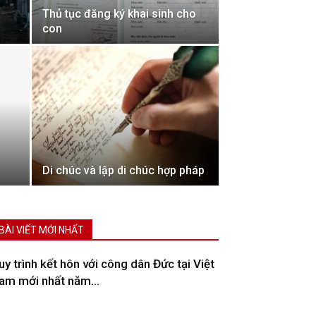
Thủ tục đăng ký khai sinh cho
con
Di chúc và lập di chúc hợp pháp
BÀI VIẾT MỚI NHẤT
uy trình kết hôn với công dân Đức tại Việt
am mới nhất năm...