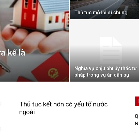
Thủ tục mở lối đi chung
a kế là
Nghĩa vụ chịu phí ủy thác tư
pháp trong vụ án dân sự
Thủ tục kết hôn có yếu tố nước
ngoài
Q
-
N
-