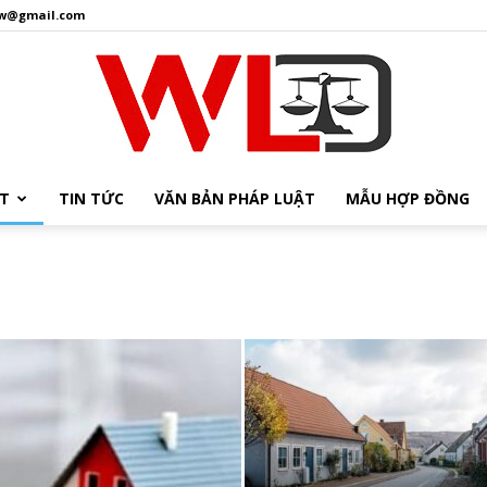
aw@gmail.com
ẬT
TIN TỨC
VĂN BẢN PHÁP LUẬT
MẪU HỢP ĐỒNG
Welaw