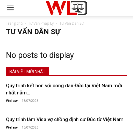
Trang chủ
Tư Vấn Pháp Lý
Tư Vấn Dân Sự
TƯ VẤN DÂN SỰ
No posts to display
BÀI VIẾT MỚI NHẤT
Quy trình kết hôn với công dân Đức tại Việt Nam mới
nhất năm...
Welaw
-
15/07/2026
Quy trình làm Visa vợ chồng định cư Đức từ Việt Nam
Welaw
-
15/07/2026