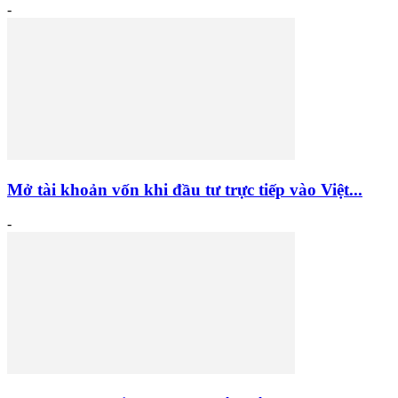
-
Mở tài khoản vốn khi đầu tư trực tiếp vào Việt...
-