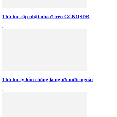
Thủ tục cập nhật nhà ở trên GCNQSDĐ
-
Thủ tục ly hôn chồng là người nước ngoài
-