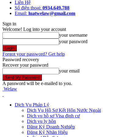
Liên Hệ
Số điện thoại:
0934.649.788
Email:
luatwelaw@gmail.com
Sign in
Welcome! Log into your account
your username
your password
Forgot your password? Get help
Password recovery
Recover your password
your email
A password will be e-mailed to you.
Welaw
Dịch Vụ Pháp Lý
Dịch Vụ Hồ Sơ Kết Hôn Nước Ngoài
Dịch vụ hồ sơ Visa định cư
Dịch vụ ly hôn
Đăng Ký Doanh Nghiệp
Đăng Ký Nhãn Hiệu