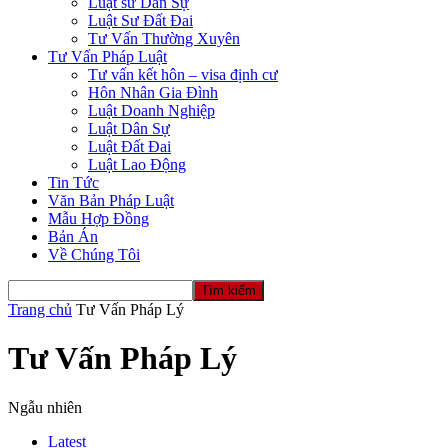
Luật sư Dân Sự
Luật Sư Đất Đai
Tư Vấn Thường Xuyên
Tư Vấn Pháp Luật
Tư vấn kết hôn – visa định cư
Hôn Nhân Gia Đình
Luật Doanh Nghiệp
Luật Dân Sự
Luật Đất Đai
Luật Lao Động
Tin Tức
Văn Bản Pháp Luật
Mẫu Hợp Đồng
Bản Án
Về Chúng Tôi
Trang chủ
Tư Vấn Pháp Lý
Tư Vấn Pháp Lý
Ngẫu nhiên
Latest