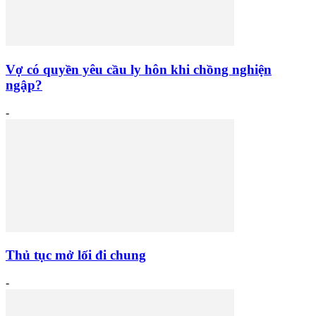
Vợ có quyền yêu cầu ly hôn khi chồng nghiện
ngập?
-
Thủ tục mở lối đi chung
-