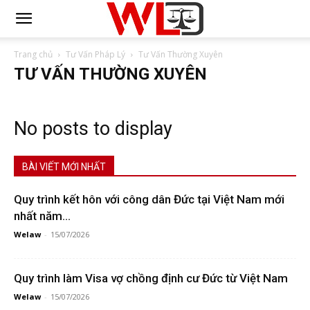
Trang chủ
Tư Vấn Pháp Lý
Tư Vấn Thường Xuyên
TƯ VẤN THƯỜNG XUYÊN
No posts to display
BÀI VIẾT MỚI NHẤT
Quy trình kết hôn với công dân Đức tại Việt Nam mới
nhất năm...
Welaw
-
15/07/2026
Quy trình làm Visa vợ chồng định cư Đức từ Việt Nam
Welaw
-
15/07/2026