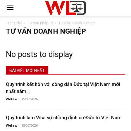
Trang chủ
Tư Vấn Pháp Lý
Tư Vấn Doanh Nghiệp
TƯ VẤN DOANH NGHIỆP
No posts to display
BÀI VIẾT MỚI NHẤT
Quy trình kết hôn với công dân Đức tại Việt Nam mới
nhất năm...
Welaw
-
15/07/2026
Quy trình làm Visa vợ chồng định cư Đức từ Việt Nam
Welaw
-
15/07/2026