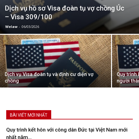
Dịch vụ hồ sơ Visa đoàn tụ vợ chồng Úc
– Visa 309/100
Welaw
-
06/03/2026
Dịch vụ Visa đoàn tụ và định cư diện vợ
Quy trình
chồng
người thâ
BÀI VIẾT MỚI NHẤT
Quy trình kết hôn với công dân Đức tại Việt Nam mới
nhất năm...