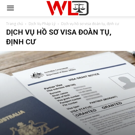
Trang chủ
Dịch Vụ Pháp Lý
Dịch vụ hồ sơ visa đoàn tụ, định cư
DỊCH VỤ HỒ SƠ VISA ĐOÀN TỤ,
ĐỊNH CƯ